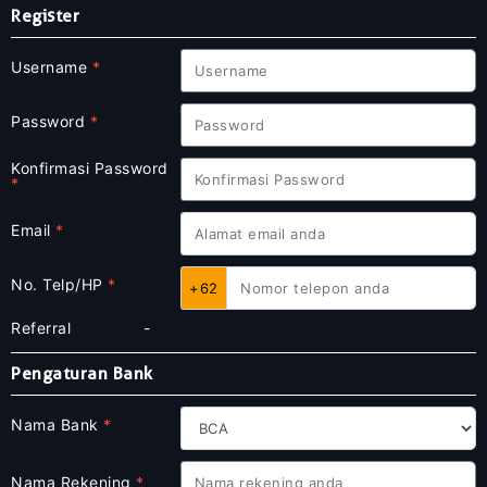
Register
Username
*
Password
*
Konfirmasi Password
*
Email
*
No. Telp/HP
*
+62
Referral
-
Pengaturan Bank
Nama Bank
*
Nama Rekening
*