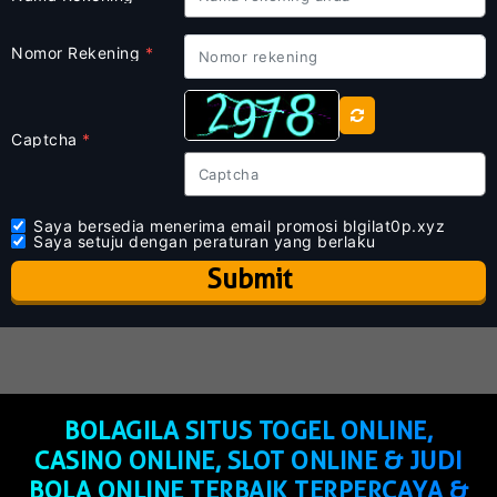
Nomor Rekening
*
Captcha
*
Saya bersedia menerima email promosi blgilat0p.xyz
Saya setuju dengan peraturan yang berlaku
Submit
BOLAGILA SITUS TOGEL ONLINE,
CASINO ONLINE, SLOT ONLINE & JUDI
BOLA ONLINE TERBAIK TERPERCAYA &